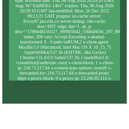
type: text/html date: Thu, 06 Aug 2026 20:29:10 GMT
etag: W/"63a965b1-14b1" expires: Thu, 06 Aug 2026
20:29:10 GMT last-modified: Mon, 26 Dec 2022
09:13:21 GMT pragma: no-cache server:
Proxy67.jnu.edu.cn server-timing: cdn-cache;
desc=HIT, edge; dur=1, ak_p;
desc="1786048150327_399005042_536846036_297_909_10
status: 200 vary: Accept-Encoding x-akamai-
transformed: 9 - 0 pmb=mRUM,2 x-client-agent:
Mozilla/5.0 (Macintosh; Intel Mac OS X 10_15_7)
AppleWebKit/537.36 (KHTML, like Gecko)
Chrome/131.0.0.0 Safari/537.36; ClaudeBot/1.0;
+claudebot@anthropic.com) x-client-block: 1 x-client-
ip: 216.73.217.64 x-content-type-options: nosniff x-
forwarded-for: 216.73.217.64 x-forwarded-proto:
https x-proxy-block: 0 x-proxy-ip: 23.200.85.114 x-
real-block: 1 x-real-ip: 216.73.217.64 x-ssl-proto:
TLSv1.3