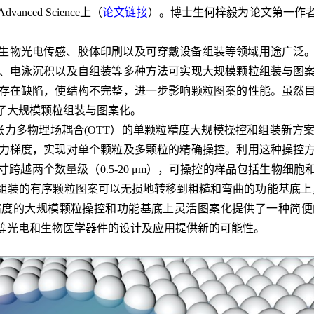
Advanced Science
上（
论文链接
）。博士生何梓毅为论文第一作
生物光电传感、胶体印刷以及可穿戴设备组装等领域用途广泛
、电泳沉积以及自组装等多种方法可实现大规模颗粒组装与图
存在缺陷，使结构不完整，进一步影响颗粒图案的性能。虽然
了大规模颗粒组装与图案化。
张力多物理场耦合
(OTT
）的单颗粒精度大规模操控和组装新方
力梯度，实现对单个颗粒及多颗粒的精确操控。利用这种操控
寸跨越两个数量级（
0.5-20
μ
m
），可操控的样品包括生物细胞
组装的有序颗粒图案可以无损地转移到粗糙和弯曲的功能基底上
精度的大规模颗粒操控和功能基底上灵活图案化提供了一种简便
等光电和生物医学器件的设计及应用提供新的可能性。